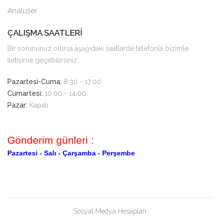
Analizler
ÇALIŞMA SAATLERİ
Bir sorununuz olursa aşağıdaki saatlarde telefonla bizimle
iletişime geçebilirsiniz..
Pazartesi-Cuma:
8:30 - 17:00
Cumartesi:
10:00 - 14:00
Pazar:
Kapalı
Gönderim günleri :
Pazartesi -
Salı -
Çarşamba -
Perşembe
Sosyal Medya Hesapları