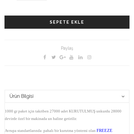
SEPETE EKLE
Paylaş
Ürün Bilgisi
1000 gr paket için takriben 27000 adet KURUTULMUŞ unkurdu
28000
devirde özel bir makinada un haline getirilir.
Avrupa standartlarında pahalı bir kurutma yöntemi olan
FREEZE