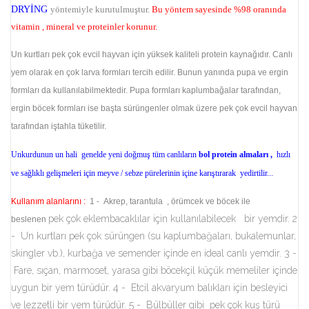
DRYİNG
yöntemiyle kurutulmuştur.
Bu yöntem sayesinde %98 oranında
vitamin , mineral ve proteinler korunur.
Un kurtları pek çok evcil hayvan için yüksek kaliteli protein kaynağıdır. Canlı
yem olarak en çok larva formları tercih edilir. Bunun yanında pupa ve ergin
formları da kullanılabilmektedir. Pupa formları kaplumbağalar tarafından,
ergin böcek formları ise başta sürüngenler olmak üzere pek çok evcil hayvan
tarafından iştahla tüketilir.
Unkurdunun
un hali genelde yeni doğmuş tüm canlıların
bol protein almaları ,
hızlı
ve sağlıklı gelişmeleri için
meyve /
sebze
pürelerinin içine karıştırarak
yedirtilir...
Kullanım alanlarını :
1 - Akrep, tarantula , örümcek ve böcek ile
pek çok eklembacaklılar için kullanılabilecek bir yemdir. 2
beslenen
- Un kurtları pek çok sürüngen (su kaplumbağaları, bukalemunlar,
skingler vb.), kurbağa ve semender içinde en ideal canlı yemdir. 3 -
Fare, sıçan, marmoset, yarasa gibi böcekçil küçük memeliler içinde
uygun bir yem türüdür. 4 - Etcil akvaryum balıkları için besleyici
ve lezzetli bir yem türüdür. 5 - Bülbüller gibi pek çok kuş türü