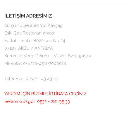
İLETİŞİM ADRESİMİZ
Kurşunlu Şelalesi Yol Kavşağı
Eski Çatı Restoran arkası
Fettahlı mah. 18022 sok No:24
07119
AKSU / ANTALYA
Kurumlar Vergi Dairesi V. No : 6210451170
MERSİS : 0-6210-4511-7000018
Tel & Fax : 0 242 - 43 43 111
YARDIM İÇİN BİZİMLE İRTİBATA GEÇİNİZ
Selami Gökgöl 0532 - 281 95 33