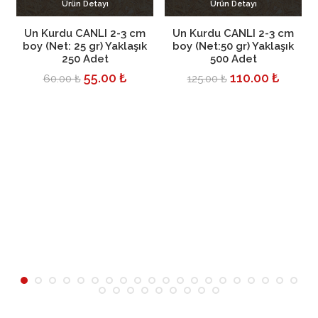
Ürün Detayı
Ürün Detayı
Sepete Ekle
Sepete Ekle
Un Kurdu CANLI 2-3 cm
Un Kurdu CANLI 2-3 cm
boy (Net: 25 gr) Yaklaşık
boy (Net:50 gr) Yaklaşık
250 Adet
500 Adet
55.00 ₺
110.00 ₺
60.00 ₺
125.00 ₺