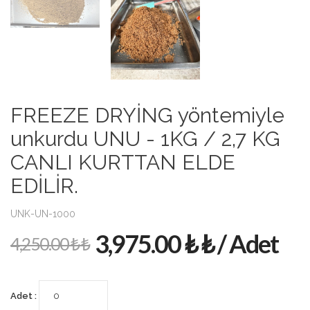
FREEZE DRYİNG yöntemiyle
unkurdu UNU - 1KG / 2,7 KG
CANLI KURTTAN ELDE
EDİLİR.
UNK-UN-1000
3,975.00 ₺ ₺ / Adet
4,250.00 ₺ ₺
Adet :