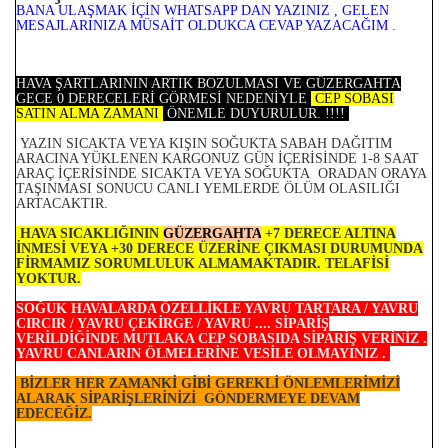
BANA ULAŞMAK İÇİN WHATSAPP DAN YAZINIZ , GELEN
MESAJLARINIZA MÜSAİT OLDUKCA CEVAP YAZACAĞIM .
HAVA ŞARTLARININ ARTIK BOZULMASI VE GÜZERGAHTA
GECE 0 DERECELERİ GÖRMESİ NEDENİYLE
CEP SOBASI
SATIN ALMA ZAMANI
ÖNEMLE DUYURULUR. !!!!
YAZIN SICAKTA VEYA KIŞIN SOĞUKTA SABAH DAĞITIM
ARACINA YÜKLENEN KARGONUZ GÜN İÇERİSİNDE 1-8 SAAT
ARAÇ İÇERİSİNDE SICAKTA VEYA SOĞUKTA ORADAN ORAYA
TAŞINMASI SONUCU CANLI YEMLERDE ÖLÜM OLASILIĞI
ARTACAKTIR.
HAVA SICAKLIĞININ
GÜZERGAHTA
+7 DERECE ALTINA
İNMESİ VEYA +30 DERECE ÜZERİNE ÇIKMASI DURUMUNDA
FİRMAMIZ SORUMLULUK ALMAMAKTADIR. TELAFİSİ
YOKTUR.
SOĞUK HAVALARDA ÖZELLİKLE YAVRU TARTARA / YAVRU
CIRCIR / YAVRU ÇEKİRGE / YAVRU .... SİPARİŞ
VERİLDİĞİNDE MUTLAKA CEP SOBASIDA SİPARİŞ VERİNİZ .
YAVRU CANLARIN ÖLMELERİNE VESİLE OLMAYINIZ .
BİZLER HER ZAMANKİ GİBİ GEREKLİ ÖNLEMLERİMİZİ
ALARAK SİPARİŞLERİNİZİ GÖNDERMEYE DEVAM
EDECEĞİZ.