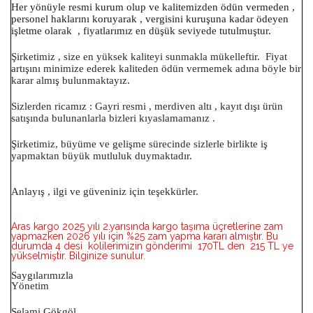
Her yönüyle resmi kurum olup ve kalitemizden ödün vermeden ,
personel haklarını koruyarak , vergisini kuruşuna kadar ödeyen
işletme olarak , fiyatlarımız en düşük seviyede tutulmuştur.
Şirketimiz , size en yüksek kaliteyi sunmakla mükelleftir. Fiyat
artışını minimize ederek kaliteden ödün vermemek adına böyle bir
karar almış bulunmaktayız.
Sizlerden ricamız : Gayri resmi , merdiven altı , kayıt dışı ürün
satışında bulunanlarla bizleri kıyaslamamanız .
Şirketimiz, büyüme ve gelişme sürecinde sizlerle birlikte iş
yapmaktan büyük mutluluk duymaktadır.
Anlayış , ilgi ve güveniniz için teşekkürler.
Aras kargo 2025 yılı 2.yarısında kargo taşıma üçretlerine zam
yapmazken 2026 yılı için %25 zam yapma kararı almıştır. Bu
durumda 4 desi kolilerimizin gönderimi 170TL den 215 TL ye
yükselmiştir. Bilginize sunulur.
Saygılarımızla
Yönetim
Selami Gökgöl