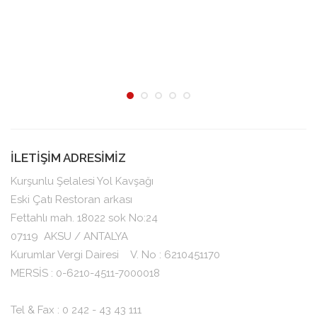
İLETİŞİM ADRESİMİZ
Kurşunlu Şelalesi Yol Kavşağı
Eski Çatı Restoran arkası
Fettahlı mah. 18022 sok No:24
07119
AKSU / ANTALYA
Kurumlar Vergi Dairesi V. No : 6210451170
MERSİS : 0-6210-4511-7000018
Tel & Fax : 0 242 - 43 43 111