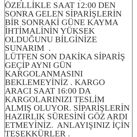
ÖZELLİKLE SAAT 12:00 DEN
SONRA GELEN SİPARİŞLERİN
BİR SONRAKİ GÜNE KAYMA
İHTİMALİNİN YÜKSEK
OLDUĞUNU BİLGİNİZE
SUNARIM .
LÜTFEN SON DAKİKA SİPARİŞ
GEÇİP AYNI GÜN
KARGOLANMASINI
BEKLEMEYİNİZ . KARGO
ARACI SAAT 16:00 DA
KARGOLARINIZI TESLİM
ALMIŞ OLUYOR. SİPARİŞLERİN
HAZIRLIK SÜRESİNİ GÖZ ARDI
ETMEYİNİZ. ANLAYIŞINIZ İÇİN
TEŞEKKÜRLER .