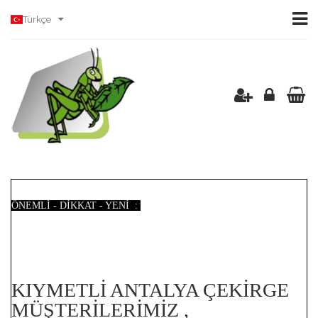
Türkçe
ÖNEMLİ - DİKKAT - YENİ :
KIYMETLİ ANTALYA ÇEKİRGE
MÜŞTERİLERİMİZ ,