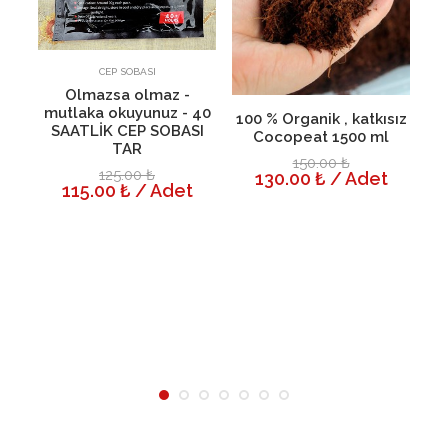
1
Sepete Ekle
Detayı
CEP SOBASI
Olmazsa olmaz -
mutlaka okuyunuz - 40
Sepete Ekle
Detayı
100 % Organik , katkısız
SAATLİK CEP SOBASI
Cocopeat 1500 ml
TAR
150.00 ₺
125.00 ₺
130.00 ₺ / Adet
115.00 ₺ / Adet