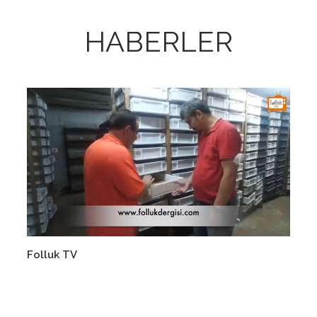
HABERLER
Devamını Oku
Folluk TV
FO
18.