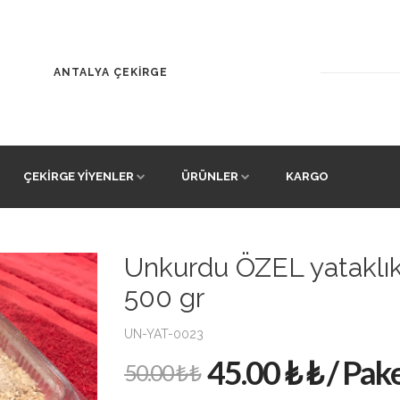
ANTALYA ÇEKİRGE
ÇEKIRGE YIYENLER
ÜRÜNLER
KARGO
Unkurdu ÖZEL yataklık
500 gr
UN-YAT-0023
45.00 ₺ ₺ / Pak
50.00 ₺ ₺