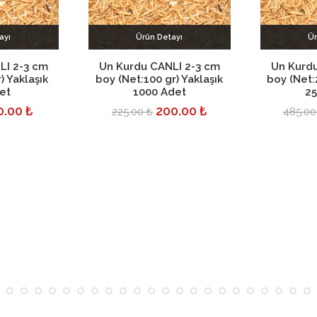
ayı
Ürün Detayı
Ür
kle
Sepete Ekle
Se
LI 2-3 cm
Un Kurdu CANLI 2-3 cm
Un Kurdu
) Yaklaşık
boy (Net:100 gr) Yaklaşık
boy (Net:2
et
1000 Adet
25
0.00 ₺
200.00 ₺
225.00 ₺
485.00