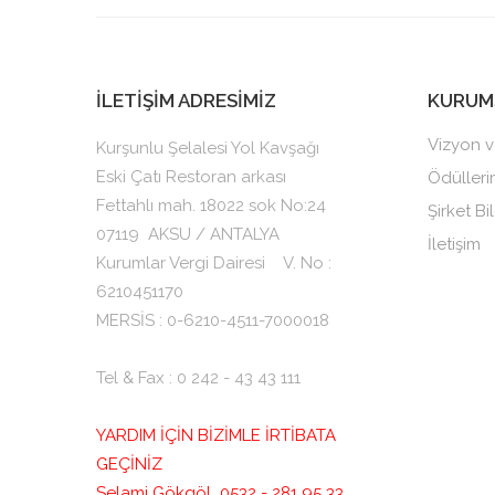
İLETİŞİM ADRESİMİZ
KURUM
Vizyon v
Kurşunlu Şelalesi Yol Kavşağı
Eski Çatı Restoran arkası
Ödülleri
Fettahlı mah. 18022 sok No:24
Şirket Bil
07119
AKSU / ANTALYA
İletişim
Kurumlar Vergi Dairesi V. No :
6210451170
MERSİS : 0-6210-4511-7000018
Tel & Fax : 0 242 - 43 43 111
YARDIM İÇİN BİZİMLE İRTİBATA
GEÇİNİZ
Selami Gökgöl 0532 - 281 95 33