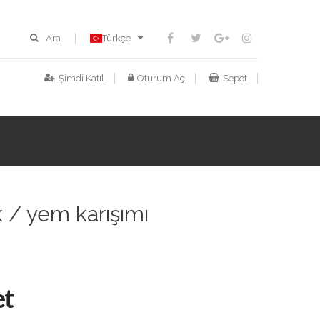
Ara
Türkçe
Şimdi Katıl
Oturum Aç
Sepet
 / yem karışımı
et