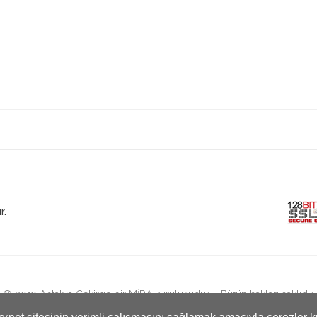
r.
© 2019 Antalya Çekirge bir MİRA kuruluşudur. - Bütün hakları saklıdır.