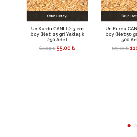
Ürün Detayı
Ürün Det
Sepete Ekle
Sepete E
Un Kurdu CANLI 2-3 cm
Un Kurdu CAN
boy (Net: 25 gr) Yaklaşık
boy (Net:50 gr
250 Adet
500 Ad
55.00 ₺
11
60.00 ₺
125.00 ₺