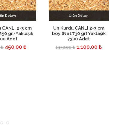
ün Detayı
Ürün Detayı
pete Ekle
Sepete Ekle
 CANLI 2-3 cm
Un Kurdu CANLI 2-3 cm
Un 
50 gr.) Yaklaşık
boy (Net:730 gr) Yaklaşık
boy 
00 Adet
7300 Adet
450.00 ₺
1,100.00 ₺
 ₺
1,170.00 ₺
8