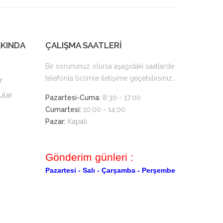
KKINDA
ÇALIŞMA SAATLERİ
Bir sorununuz olursa aşağıdaki saatlarde
telefonla bizimle iletişime geçebilirsiniz..
r
ular
Pazartesi-Cuma:
8:30 - 17:00
Cumartesi:
10:00 - 14:00
Pazar:
Kapalı
Gönderim günleri :
Pazartesi -
Salı -
Çarşamba -
Perşembe