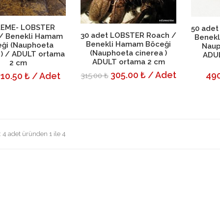
ete Ekle
Detayı
Se
EME- LOBSTER
50 ade
Sepete Ekle
Detayı
30 adet LOBSTER Roach /
/ Benekli Hamam
Benekl
Benekli Hamam Böceği
ği (Nauphoeta
Naup
(Nauphoeta cinerea )
 ) / ADULT ortama
ADUL
ADULT ortama 2 cm
2 cm
305.00 ₺ / Adet
490
10.50 ₺ / Adet
315.00 ₺
: 4 adet üründen 1 ile 4