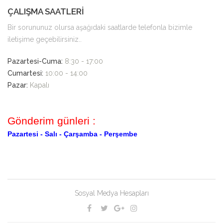
ÇALIŞMA SAATLERİ
Bir sorununuz olursa aşağıdaki saatlarde telefonla bizimle
iletişime geçebilirsiniz..
Pazartesi-Cuma:
8:30 - 17:00
Cumartesi:
10:00 - 14:00
Pazar:
Kapalı
Gönderim günleri :
Pazartesi -
Salı -
Çarşamba -
Perşembe
Sosyal Medya Hesapları