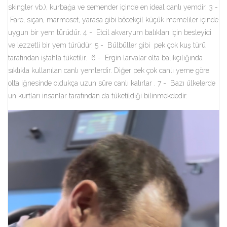
skingler vb.), kurbağa ve semender içinde en ideal canlı yemdir. 3 -
Fare, sıçan, marmoset, yarasa gibi böcekçil küçük memeliler içinde
uygun bir yem türüdür. 4 - Etcil akvaryum balıkları için besleyici
ve lezzetli bir yem türüdür. 5 - Bülbüller gibi pek çok kuş türü
tarafından iştahla tüketilir.
6 - Ergin larvalar olta balıkçılığında
sıklıkla kullanılan canlı yemlerdir. Diğer pek çok canlı yeme göre
olta iğnesinde oldukça uzun süre canlı kalırlar . 7 - Bazı ülkelerde
un kurtları insanlar tarafından da tüketildiği bilinmekdedir.