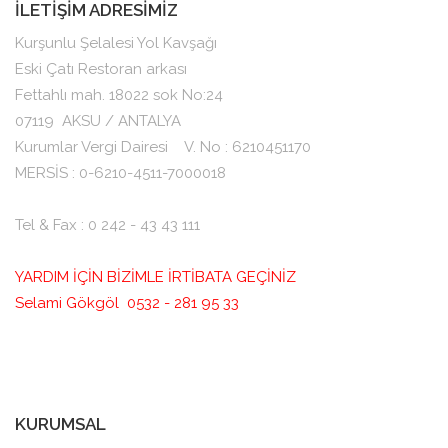
İLETİŞİM ADRESİMİZ
Kurşunlu Şelalesi Yol Kavşağı
Eski Çatı Restoran arkası
Fettahlı mah. 18022 sok No:24
07119
AKSU / ANTALYA
Kurumlar Vergi Dairesi V. No : 6210451170
MERSİS : 0-6210-4511-7000018
Tel & Fax : 0 242 - 43 43 111
YARDIM İÇİN BİZİMLE İRTİBATA GEÇİNİZ
Selami Gökgöl 0532 - 281 95 33
KURUMSAL