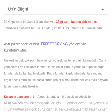
Ürün Bilgisi
50 Gr pakette boyları 2-3 cm olan ve
125 gr canlı kurttan elde edilen
,
takriben 1250 adet KURUTULMUŞ ve BÜTÜN unkurdu
bulunmaktadır.
Avrupa standartlarında
FREEZE DRYİNG
yöntemiyle
kurutulmuştur.
Un kurtları pek çok evcil hayvan için yüksek kaliteli protein kaynağıdır. Canlı
yem olarak en çok larva formları tercih edilir. Bunun yanında pupa ve ergin
formları da kullanılabilmektedir. Pupa formları kaplumbağalar tarafından,
ergin böcek formları ise başta sürüngenler olmak üzere pek çok evcil hayvan
tarafından iştahla tüketilir.
Kullanım alanlarını :
1 - Akrep, tarantula , örümcek ve böcek ile
pek çok eklembacaklılar için kullanılabilecek bir yemdir. 2
beslenen
- Un kurtları pek çok sürüngen (su kaplumbağaları, bukalemunlar,